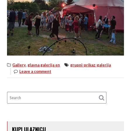
,
Gallery
glavna galerija en
grupni-prikaz-galerija
Leave a comment
KUPI ULAZNICU