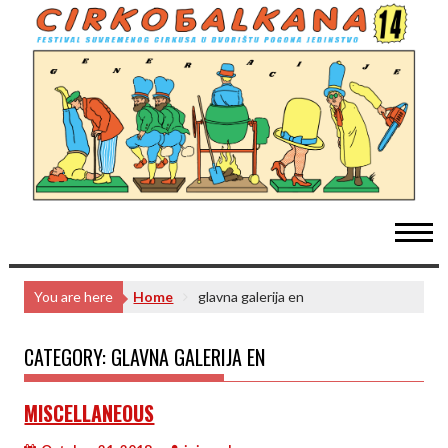
Skip
to
content
You are here
Home
glavna galerija en
CATEGORY:
GLAVNA GALERIJA EN
MISCELLANEOUS