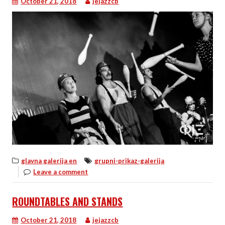
October 21, 2018
jejazzcb
glavna galerija en
grupni-prikaz-galerija
Leave a comment
ROUNDTABLES AND STANDS
October 21, 2018
jejazzcb