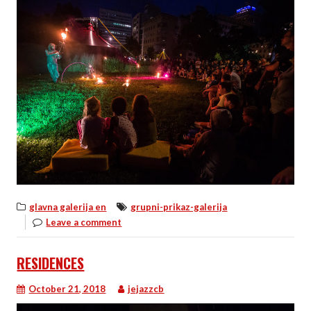
glavna galerija en
grupni-prikaz-galerija
Leave a comment
RESIDENCES
October 21, 2018
jejazzcb