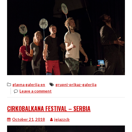
glavna galerija en
grupni-prikaz-galerija
Leave a comment
CIRKOBALKANA FESTIVAL – SERBIA
October 21, 2018
jejazzcb