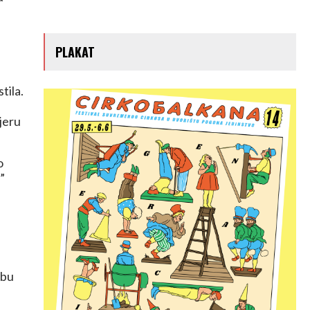
PLAKAT
tila.
jeru
o
”
žbu