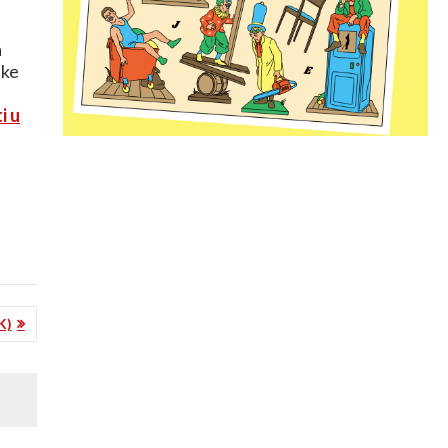
a
ike
i u
K)