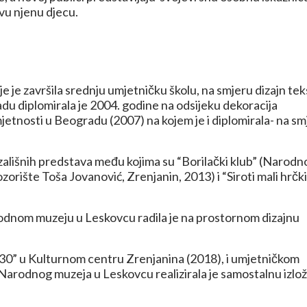
svu njenu djecu.
 je završila srednju umjetničku školu, na smjeru dizajn teks
adu diplomirala je 2004. godine na odsijeku dekoracija
jetnosti u Beogradu (2007) na kojem je i diplomirala- na sm
kazališnih predstava među kojima su “Borilački klub” (Narodn
zorište Toša Jovanović, Zrenjanin, 2013) i “Siroti mali hrčki
odnom muzeju u Leskovcu radila je na prostornom dizajnu
×30” u Kulturnom centru Zrenjanina (2018), i umjetničkom
i Narodnog muzeja u Leskovcu realizirala je samostalnu izlo