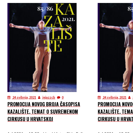
24 svibnja, 2021
jejazzcb
0
24 svibnja, 2021
PROMOCIJA NOVOG BROJA ČASOPISA
PROMOCIJA NOVO
KAZALIŠTE, TEMAT O SUVREMENOM
KAZALIŠTE, TEM
CIRKUSU U HRVATSKOJ
CIRKUSU U HRVA