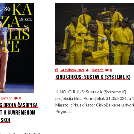
24 svibnja, 2021
jejazzcb
0
KINO CIRKUS: SUSTAV K (SYSTEME K)
KINO CIRKUS: Sustav K (Systeme K)
projekcija filma Ponedjeljak 31.05.2021. u 
jejazzcb
0
G BROJA ČASOPISA
Mjesto: cirkuski šator CirkoBalkane u dvor
Pogona...
AT O SUVREMENOM
TSKOJ