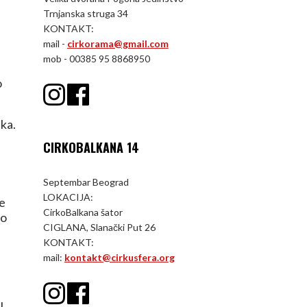
Trnjanska struga 34
KONTAKT:
mail -
cirkorama@gmail.com
mob - 00385 95 8868950
o
ika.
CIRKOBALKANA 14
Septembar Beograd
LOKACIJA:
ne
CirkoBalkana šator
vo
CIGLANA, Slanački Put 26
KONTAKT:
mail:
kontakt@cirkusfera.org
.
u