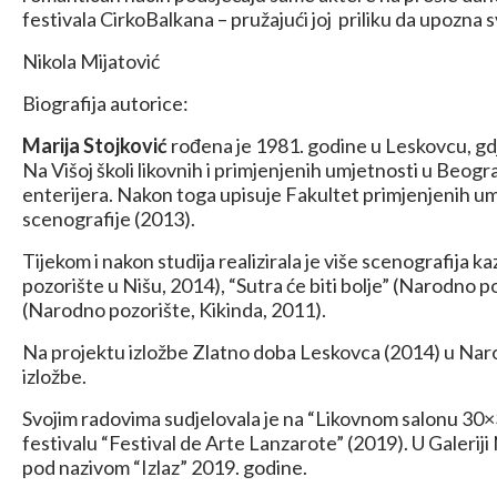
festivala CirkoBalkana – pružajući joj priliku da upozna 
Nikola Mijatović
Biografija autorice:
Marija Stojković
rođena je 1981. godine u Leskovcu, gdje
Na Višoj školi likovnih i primjenjenih umjetnosti u Beogr
enterijera. Nakon toga upisuje Fakultet primjenjenih um
scenografije (2013).
Tijekom i nakon studija realizirala je više scenografija 
pozorište u Nišu, 2014), “Sutra će biti bolje” (Narodno po
(Narodno pozorište, Kikinda, 2011).
Na projektu izložbe Zlatno doba Leskovca (2014) u Nar
izložbe.
Svojim radovima sudjelovala je na “Likovnom salonu 30
festivalu “Festival de Arte Lanzarote” (2019). U Galerij
pod nazivom “Izlaz” 2019. godine.