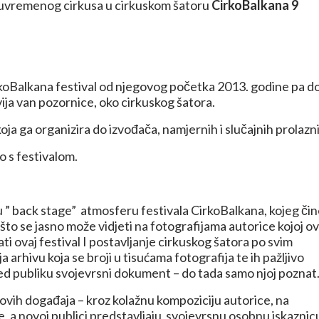
 suvremenog cirkusa u cirkuskom šatoru
CirkoBalkana 9
CirkoBalkana festival od njegovog početka 2013. godine pa d
ija van pozornice, oko cirkuskog šatora.
koja ga organizira do izvođača, namjernih i slučajnih prolazn
o s festivalom.
 ” back stage” atmosferu festivala CirkoBalkana, kojeg či
što se jasno može vidjeti na fotografijama autorice kojoj o
ti ovaj festival I postavljanje cirkuskog šatora po svim
a arhivu koja se broji u tisućama fotografija te ih pažljivo
pred publiku svojevrsni dokument – do tada samo njoj poznat
 ovih događaja – kroz kolažnu kompoziciju autorice, na
, a novoj publici predstavljaju svojevrsnu osobnu iskaznic