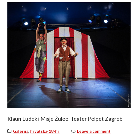
Klaun Ludek i Misje Žulee, Teater Polpet Zagreb
,
Galerija
hrvatska-18-hr
Leave a comment