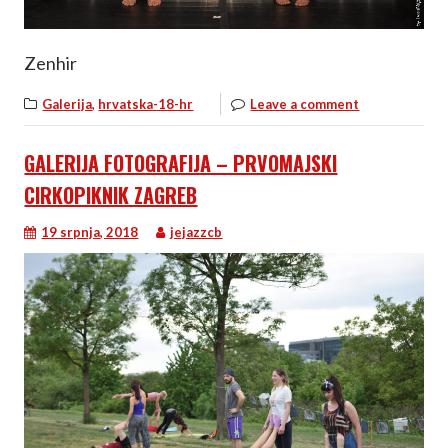
Zenhir
,
Galerija
hrvatska-18-hr
Leave a comment
GALERIJA FOTOGRAFIJA – PRVOMAJSKI
CIRKOPIKNIK ZAGREB
19 srpnja, 2018
jejazzcb