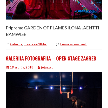
Pripreme GARDEN OF FLAMES ILONA JAENTTI
BAMWISE
,
Galerija
hrvatska-18-hr
Leave a comment
GALERIJA FOTOGRAFIJA – OPEN STAGE ZAGREB
19 srpnja, 2018
jejazzcb