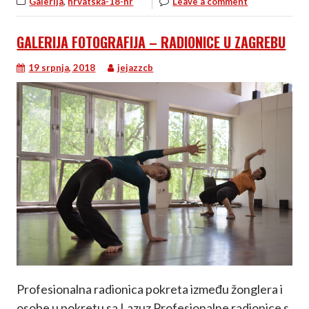
,
Galerija
hrvatska-18-hr
Leave a comment
GALERIJA FOTOGRAFIJA – RADIONICE U ZAGREBU
19 srpnja, 2018
jejazzcb
Profesionalna radionica pokreta između žonglera i
osobe u pokretu sa Lazuz Profesionalne radionice s