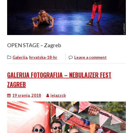
OPEN STAGE – Zagreb
,
Galerija
hrvatska-18-hr
Leave a comment
GALERIJA FOTOGRAFIJA – NEBULAJZER FEST
ZAGREB
19 srpnja, 2018
jejazzcb