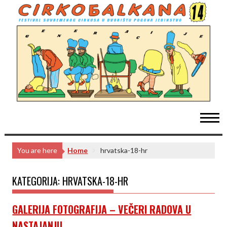
Skip
to
content
You are here
Home
hrvatska-18-hr
KATEGORIJA:
HRVATSKA-18-HR
GALERIJA FOTOGRAFIJA – VEČERI RADOVA U
NASTAJANJU