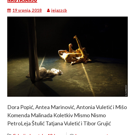
19 srpnja, 2018
jejazzcb
Dora Popić, Antea Marinović, Antonia Vuletić i Mišo
Komenda Malinada Koletkiv Mismo Nismo
PetroLeja Štulić Tatjana Vuletić i Tibor Grujić