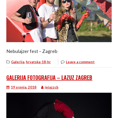
Nebulajzer fest – Zagreb
,
Galerija
hrvatska-18-hr
Leave a comment
GALERIJA FOTOGRAFIJA – LAZUZ ZAGREB
19 srpnja, 2018
jejazzcb