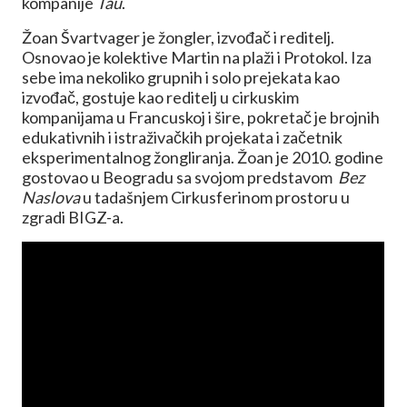
kompanije
Tau
.
Žoan Švartvager je žongler, izvođač i reditelj.
Osnovao je kolektive Martin na plaži i Protokol. Iza
sebe ima nekoliko grupnih i solo prejekata kao
izvođač, gostuje kao reditelj u cirkuskim
kompanijama u Francuskoj i šire, pokretač je brojnih
edukativnih i istraživačkih projekata i začetnik
eksperimentalnog žongliranja. Žoan je 2010. godine
gostovao u Beogradu sa svojom predstavom
Bez
Naslova
u tadašnjem Cirkusferinom prostoru u
zgradi BIGZ-a.