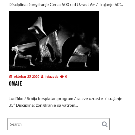
Disciplina: žongliranje Cena: 500 rsd Uzrast 6+ / Trajanje 60”...
oktobar 25, 2020
jejazzcb
0
OMAJE
Ludifiko / Srbija besplatan program / za sve uzraste / trajanje
35” Disciplina: žongliranje sa vatrom...