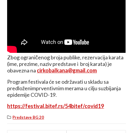
Zbog ograničenog broja publike, rezervacija karata
(ime, prezime, naziv predstave i broj karata) je
obavezna na
cirkobalkana@gmail.com
Program festivala će se održavati u skladu sa
predloženimprventivnim merama u cilju suzbijanja
epidemije COVID-19.
https://festival.bitef.rs/54bitef/covid19
Predstave BG 20