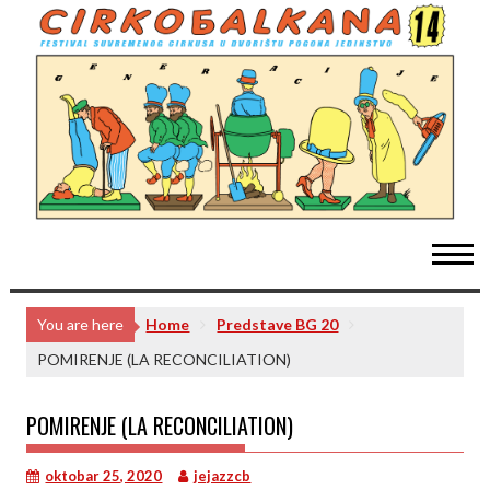
Skip
to
content
You are here
Home
Predstave BG 20
POMIRENJE (LA RECONCILIATION)
POMIRENJE (LA RECONCILIATION)
oktobar 25, 2020
jejazzcb