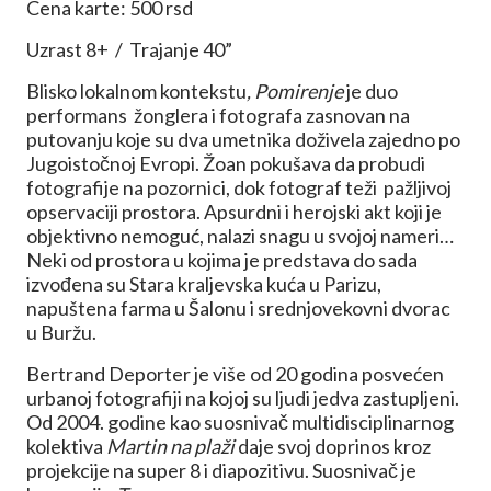
Cena karte: 500 rsd
Uzrast 8+ / Trajanje 40”
Blisko lokalnom kontekstu
, Pomirenje
je duo
performans žonglera i fotografa zasnovan na
putovanju koje su dva umetnika doživela zajedno po
Jugoistočnoj Evropi. Žoan pokušava da probudi
fotografije na pozornici, dok fotograf teži pažljivoj
opservaciji prostora. Apsurdni i herojski akt koji je
objektivno nemoguć, nalazi snagu u svojoj nameri…
Neki od prostora u kojima je predstava do sada
izvođena su Stara kraljevska kuća u Parizu,
napuštena farma u Šalonu i srednjovekovni dvorac
u Buržu.
Bertrand Deporter je više od 20 godina posvećen
urbanoj fotografiji na kojoj su ljudi jedva zastupljeni.
Od 2004. godine kao suosnivač multidisciplinarnog
kolektiva
Martin na plaži
daje svoj doprinos kroz
projekcije na super 8 i diapozitivu. Suosnivač je