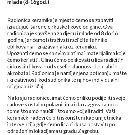
mlade (8-16god.)
Radionica keramike je mjesto ćemo se zabaviti
izrađujući šarene cirkuske likove od gline. Ova
radionica je savršena za djecu i mlade od 8 do 16
godina, jer ćemo istraživati različite tehnike
oblikovanja i izražavanja kroz keramiku.
Upoznati ćemo se sa svim alatima i materijalima koje
ćemo koristiti. Glinu ćemo oblikovati u lica različitih
cirkuskih likova – od veselih klaunova do hrabrih
akrobata! Radionica je namijenjena poticanju mašte
i kreativnosti kod sudionika te njihov individualni
originalni izričaj.
Na kraju radionice, imat ćemo priliku podijeliti svoje
radove s ostalim polaznicima i da razgovaramo o
tome što smo naučili i što smo voljeli raditi. Vaši
keramički radovi će biti iskorišteni kao umjetnička
intervencija gdje ćemo lica cirkusa postaviti po
određenim lokacijama u gradu Zagrebu.