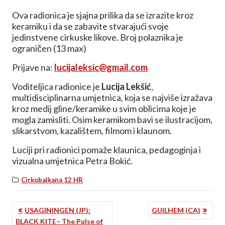
Ova radionica je sjajna prilika da se izrazite kroz
keramiku i da se zabavite stvarajući svoje
jedinstvene cirkuske likove. Broj polaznika je
ograničen (13 max)
Prijave na:
lucijaleksic@gmail.com
Voditeljica radionice je
Lucija Lekšić
,
multidisciplinarna umjetnica, koja se najviše izražava
kroz medij gline/keramike u svim oblicima koje je
mogla zamisliti. Osim keramikom bavi se ilustracijom,
slikarstvom, kazalištem, filmom i klaunom.
Luciji pri radionici pomaže klaunica, pedagoginja i
vizualna umjetnica Petra Bokić.
Cirkobalkana 12 HR
NAVIGACIJA
USAGININGEN (JP):
GUILHEM (CA)
BLACK KITE– The Pulse of
OBJAVA