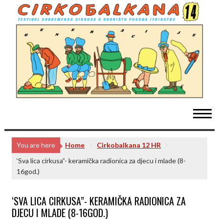
Skip
to
content
You are here
Home
Cirkobalkana 12 HR
‘Sva lica cirkusa”- keramička radionica za djecu i mlade (8-
16god.)
‘SVA LICA CIRKUSA”- KERAMIČKA RADIONICA ZA
DJECU I MLADE (8-16GOD.)