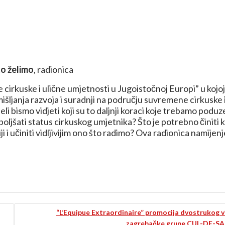
to želimo
, radionica
cirkuske i ulične umjetnosti u Jugoistočnoj Europi” u kojoj
išljanja razvoja i suradnji na području suvremene cirkuske 
i bismo vidjeti koji su to daljnji koraci koje trebamo poduze
poboljšati status cirkuskog umjetnika? Što je potrebno činiti 
i i učiniti vidljivijim ono što radimo? Ova radionica namijen
“L’Equipue Extraordinaire” promocija dvostrukog v
zagrebačke grupe CUL-DE-SA