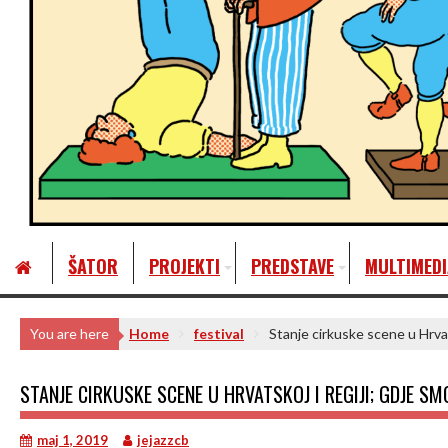
ŠATOR
PROJEKTI
PREDSTAVE
MULTIMEDI
You are here
Home
festival
Stanje cirkuske scene u Hrvats
STANJE CIRKUSKE SCENE U HRVATSKOJ I REGIJI; GDJE SM
maj 1, 2019
jejazzcb