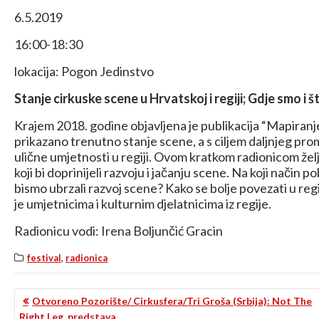
6.5.2019
16:00-18:30
lokacija: Pogon Jedinstvo
Stanje cirkuske scene u Hrvatskoj i regiji; Gdje smo i š
Krajem 2018. godine objavljena je publikacija “Mapiranje 
prikazano trenutno stanje scene, a s ciljem daljnjeg prom
ulične umjetnosti u regiji. Ovom kratkom radionicom željel
koji bi doprinijeli razvoju i jačanju scene. Na koji način 
bismo ubrzali razvoj scene? Kako se bolje povezati u regij
je umjetnicima i kulturnim djelatnicima iz regije.
Radionicu vodi: Irena Boljunčić Gracin
,
festival
radionica
KRETANJE
Otvoreno Pozorište/ Cirkusfera/Tri Groša (Srbija): Not The
Right Leg, predstava