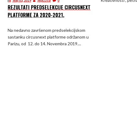
Kreativnosti”, petn
maj 03, 2019
jejazzcb
0
REZULTATI PREDSELEKCIJE CIRCUSNEXT
PLATFORME ZA 2020-2021.
Na nedavno završenom predselekcijskom
sastanku circusnext platforme održanom u
Parizu, od 12. do 14. Novembra 2019....