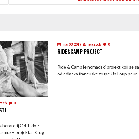
maj 03, 2019
jejazzcb
0
RIDE&CAMP PROJECT
Ride & Camp je nomadski projekt koji se sa
od odlaska francuske trupe Un Loup pour..
zzcb
0
STI
laboratorij Od 1. do 5.
Erasmus+ projekta “Krug