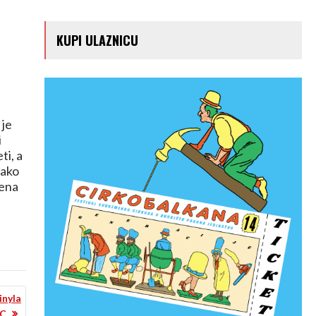
KUPI ULAZNICU
 je
i
ti, a
kako
jena
inyla
C.