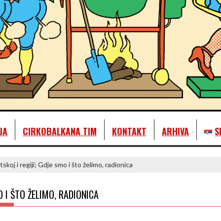
JA
CIRKOBALKANA TIM
KONTAKT
ARHIVA
S
koj i regiji; Gdje smo i što želimo, radionica
O I ŠTO ŽELIMO, RADIONICA