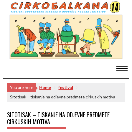
Skip
to
content
You are here
Home
festival
Sitotisak – tiskanje na odjevne predmete cirkuskih motiva
SITOTISAK – TISKANJE NA ODJEVNE PREDMETE
CIRKUSKIH MOTIVA