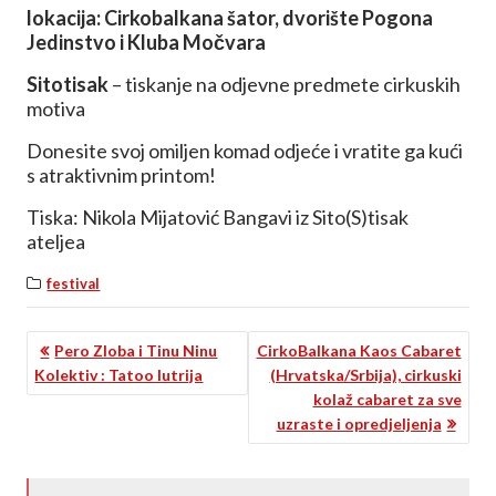
lokacija: Cirkobalkana šator, dvorište Pogona
Jedinstvo i Kluba Močvara
Sitotisak
– tiskanje na odjevne predmete cirkuskih
motiva
Donesite svoj omiljen komad odjeće i vratite ga kući
s atraktivnim printom!
Tiska: Nikola Mijatović Bangavi iz Sito(S)tisak
ateljea
festival
KRETANJE
Pero Zloba i Tinu Ninu
CirkoBalkana Kaos Cabaret
Kolektiv : Tatoo lutrija
(Hrvatska/Srbija), cirkuski
ČLANKA
kolaž cabaret za sve
uzraste i opredjeljenja