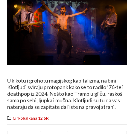
U kikotu i grohotu magijskog kapitalizma, na bini
Klotljudi sviraju protopank kako se to radilo ’76-te i
deathpop iz 2024. Nešto kao Tramp u gliču, raskoš
sama po sebi, ljupka i mučna. Klotljudi su tu da vas
nateraju da se zapitate da li ste na pravoj strani.
Cirkobalkana 12 SR