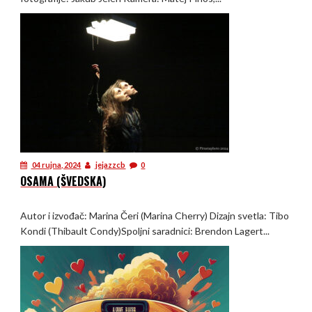
04 rujna, 2024
jejazzcb
0
OSAMA (ŠVEDSKA)
Autor i izvođač: Marina Čeri (Marina Cherry) Dizajn svetla: Tibo
Kondi (Thibault Condy)Spoljni saradnici: Brendon Lagert...