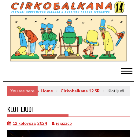
Skip
to
content
You are here
Home
Cirkobalkana 12 SR
Klot ljudi
KLOT LJUDI
12 kolovoza, 2024
jejazzcb