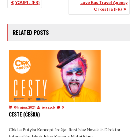
NAVIGACIJA
YOUPI ! (FR)
Love Bus Travel Agency
Orkestra (FR)
OBJAVA
RELATED POSTS
04 rujna, 2024
jejazzcb
0
CESTE (ČEŠKA)
Cirk La Putyka Koncept i režija: Rostislav Novak Jr. Direktor
fotografije: Jakub Jelen Kamera: Matej Pinos,...