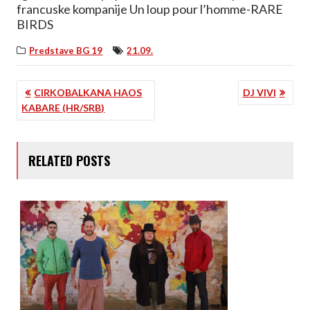
francuske kompanije Un loup pour l’homme-RARE
BIRDS
Predstave BG 19
21.09.
KRETANJE
CIRKOBALKANA HAOS
DJ VIVI
KABARE (HR/SRB)
ČLANKA
RELATED POSTS