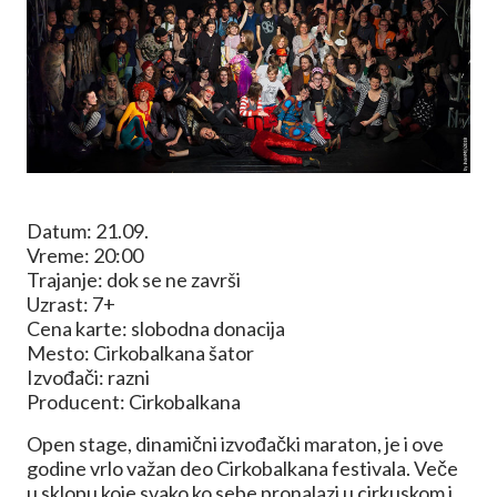
Datum: 21.09.
Vreme: 20:00
Trajanje: dok se ne završi
Uzrast: 7+
Cena karte: slobodna donacija
Mesto: Cirkobalkana šator
Izvođači: razni
Producent: Cirkobalkana
Open stage, dinamični izvođački maraton, je i ove
godine vrlo važan deo Cirkobalkana festivala. Veče
u sklopu koje svako ko sebe pronalazi u cirkuskom i