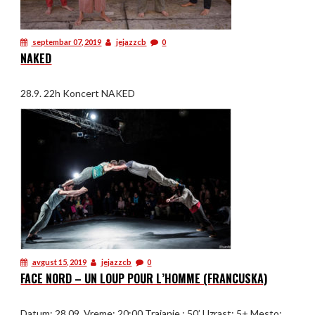
septembar 07, 2019
jejazzcb
0
NAKED
28.9. 22h Koncert NAKED
avgust 15, 2019
jejazzcb
0
FACE NORD – UN LOUP POUR L’HOMME (FRANCUSKA)
Datum: 28.09. Vreme: 20:00 Trajanje : 50’ Uzrast: 5+ Mesto: