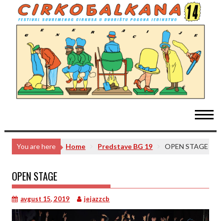
Skip
to
content
You are here
Home
Predstave BG 19
OPEN STAGE
OPEN STAGE
avgust 15, 2019
jejazzcb