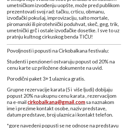
umetničkom izvođenju uopšte, može pred publikom
prezentovati svoj rad: tačku, crticu, obmanu,
izvođački pokušaj, improvizaciju, salto mortale,
piromanski ili pirotehnički poduhvat, skeč, geg, trik,
umetnički grč i ostale izvođačke dosetke. I sve to uz
pratnju kultnog cirkuskog benda TIĆU!
Povoljnosti i popusti na Cirkobalkana festivalu:
Studenti i penzioneri ostvaruju popust od 20% na
cenu karte uz priložene dokumente na uvid.
Porodični paket 3+1 ulaznica gratis.
Grupne rezervacije karata (5 i više ljudi) dobijaju
popust 20% na ukupnu cenu karata , rezervacijom
na e-mail
cirkobalkana@gmail.com
sa naznakom
ime i prezime kontakt osobe, naziv predstave,
datum predstave, broj ulaznica i kontakt telefon.
*gore navedeni popusti se ne odnose na predstavu