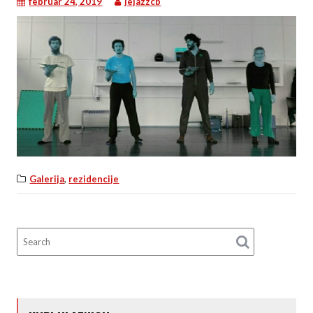
februar 24, 2019
jejazzcb
,
Galerija
rezidencije