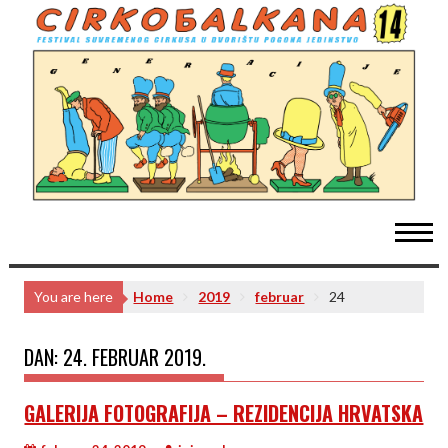
Skip
to
content
You are here
Home
2019
februar
24
DAN:
24. FEBRUAR 2019.
GALERIJA FOTOGRAFIJA – REZIDENCIJA HRVATSKA