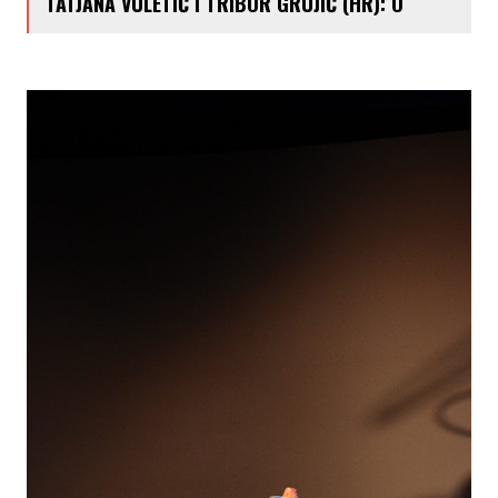
TATJANA VULETIĆ I TRIBOR GRUJIĆ (HR): O