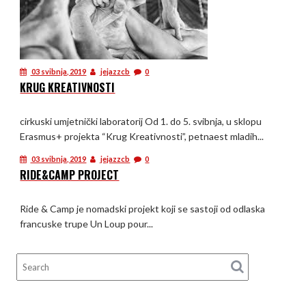
03 svibnja, 2019
jejazzcb
0
KRUG KREATIVNOSTI
cirkuski umjetnički laboratorij Od 1. do 5. svibnja, u sklopu
Erasmus+ projekta “Krug Kreativnosti”, petnaest mladih...
03 svibnja, 2019
jejazzcb
0
RIDE&CAMP PROJECT
Ride & Camp je nomadski projekt koji se sastoji od odlaska
francuske trupe Un Loup pour...