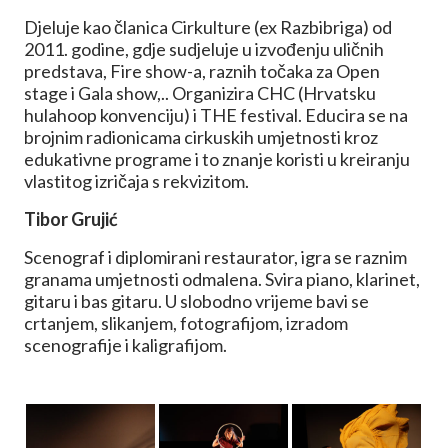
Djeluje kao članica Cirkulture (ex Razbibriga) od
2011. godine, gdje sudjeluje u izvođenju uličnih
predstava, Fire show-a, raznih točaka za Open
stage i Gala show,.. Organizira CHC (Hrvatsku
hulahoop konvenciju) i THE festival. Educira se na
brojnim radionicama cirkuskih umjetnosti kroz
edukativne programe i to znanje koristi u kreiranju
vlastitog izričaja s rekvizitom.
Tibor Grujić
Scenograf i diplomirani restaurator, igra se raznim
granama umjetnosti odmalena. Svira piano, klarinet,
gitaru i bas gitaru. U slobodno vrijeme bavi se
crtanjem, slikanjem, fotografijom, izradom
scenografije i kaligrafijom.