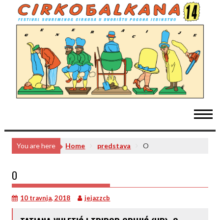
Skip
to
content
You are here
Home
predstava
O
O
10 travnja, 2018
jejazzcb