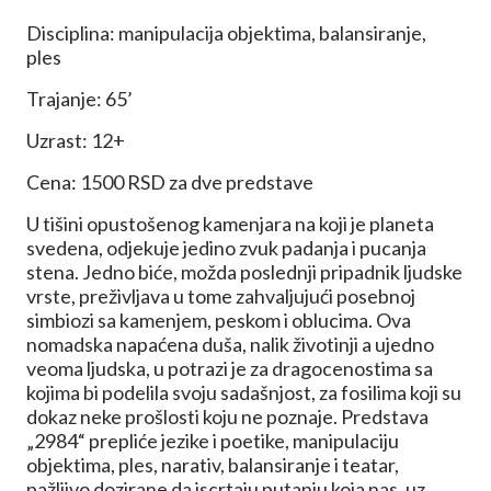
Disciplina: manipulacija objektima, balansiranje,
ples
Trajanje: 65’
Uzrast: 12+
Cena: 1500 RSD za dve predstave
U tišini opustošenog kamenjara na koji je planeta
svedena, odjekuje jedino zvuk padanja i pucanja
stena. Jedno biće, možda poslednji pripadnik ljudske
vrste, preživljava u tome zahvaljujući posebnoj
simbiozi sa kamenjem, peskom i oblucima. Ova
nomadska napaćena duša, nalik životinji a ujedno
veoma ljudska, u potrazi je za dragocenostima sa
kojima bi podelila svoju sadašnjost, za fosilima koji su
dokaz neke prošlosti koju ne poznaje. Predstava
„2984“ prepliće jezike i poetike, manipulaciju
objektima, ples, narativ, balansiranje i teatar,
pažljivo dozirane da iscrtaju putanju koja nas, uz