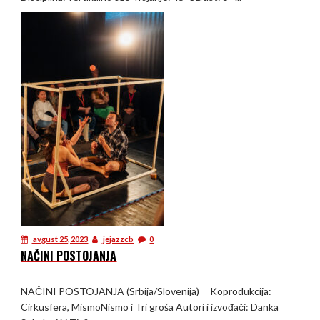
avgust 25, 2023
jejazzcb
0
NAČINI POSTOJANJA
NAČINI POSTOJANJA (Srbija/Slovenija) Koprodukcija:
Cirkusfera, MismoNismo i Tri groša Autori i izvođači: Danka