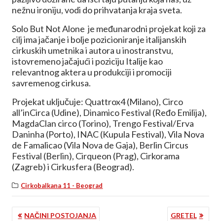
nežnu ironiju, vodi do prihvatanja kraja sveta.
Solo But Not Alone je međunarodni projekat koji za
cilj ima jačanje i bolje pozicioniranje italijanskih
cirkuskih umetnika i autora u inostranstvu,
istovremeno jačajući i poziciju Italije kao
relevantnog aktera u produkciji i promociji
savremenog cirkusa.
Projekat uključuje: Quattrox4 (Milano), Circo
all’inCirca (Udine), Dinamico Festival (Ređo Emilija),
MagdaClan circo (Torino), Trengo Festival/Erva
Daninha (Porto), INAC (Kupula Festival), Vila Nova
de Famalicao (Vila Nova de Gaja), Berlin Circus
Festival (Berlin), Cirqueon (Prag), Cirkorama
(Zagreb) i Cirkusfera (Beograd).
Cirkobalkana 11 - Beograd
KRETANJE
NAČINI POSTOJANJA
GRETEL