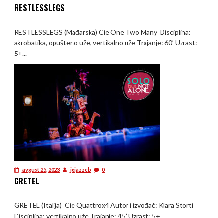
RESTLESSLEGS
RESTLESSLEGS (Mađarska) Cie One Two Many Disciplina:
akrobatika, opušteno uže, vertikalno uže Trajanje: 60’ Uzrast:
5+...
avgust 25, 2023
jejazzcb
0
GRETEL
GRETEL (Italija) Cie Quattrox4 Autor i izvođač: Klara Storti
Disciplina: vertikalno uže Trajanje: 45’ Uzrast: 5+...