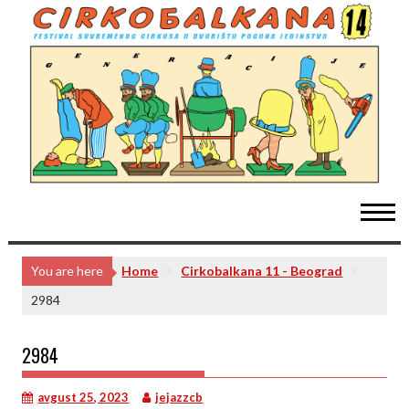
Skip
to
content
You are here
Home
Cirkobalkana 11 - Beograd
2984
2984
avgust 25, 2023
jejazzcb