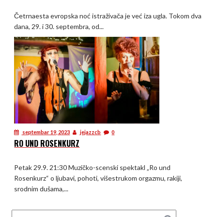
Četrnaesta evropska noć istraživača je već iza ugla. Tokom dva
dana, 29. i 30. septembra, od...
septembar 19, 2023
jejazzcb
0
RO UND ROSENKURZ
Petak 29.9. 21:30 Muzičko-scenski spektakl „Ro und
Rosenkurz“ o ljubavi, pohoti, višestrukom orgazmu, rakiji,
srodnim dušama,...