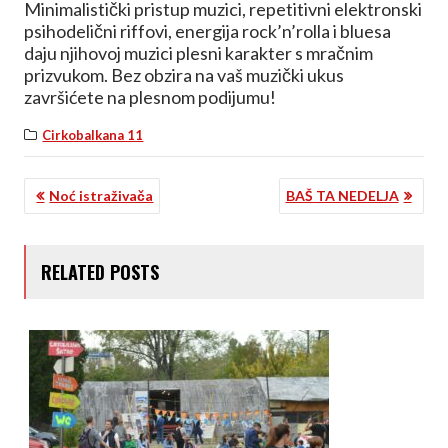
Minimalistički pristup muzici, repetitivni elektronski
psihodelični riffovi, energija rock’n’rolla i bluesa
daju njihovoj muzici plesni karakter s mračnim
prizvukom. Bez obzira na vaš muzički ukus
završićete na plesnom podijumu!
Cirkobalkana 11
KRETANJE
Noć istraživača
BAŠ TA NEDELJA
ČLANKA
RELATED POSTS