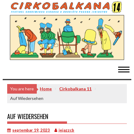
Skip
to
content
You are here
Home
Cirkobalkana 11
Auf Wiedersehen
AUF WIEDERSEHEN
septembar 19, 2023
jejazzcb