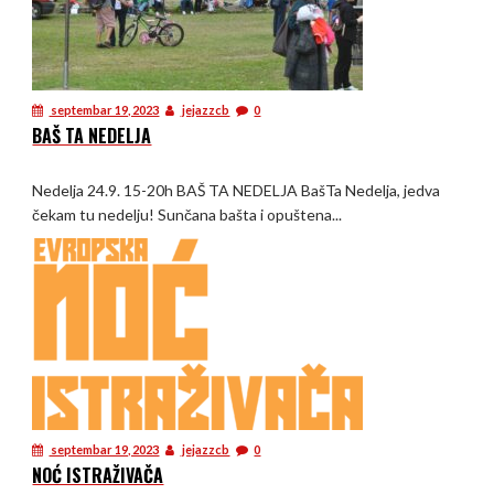
septembar 19, 2023
jejazzcb
0
BAŠ TA NEDELJA
Nedelja 24.9. 15-20h BAŠ TA NEDELJA BašTa Nedelja, jedva
čekam tu nedelju! Sunčana bašta i opuštena...
septembar 19, 2023
jejazzcb
0
NOĆ ISTRAŽIVAČA