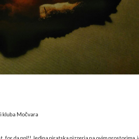
 i kluba Močvara
 for da ppl!! Jedina piratska pizzeria na ovim prostorima, 