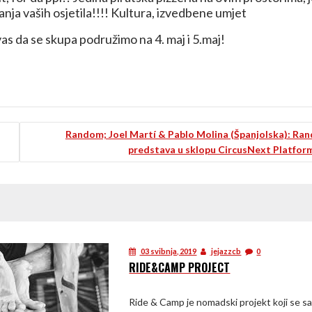
nja vaših osjetila!!!! Kultura, izvedbene umjet
vas da se skupa podružimo na 4. maj i 5.maj!
Random; Joel Martí & Pablo Molina (Španjolska): Ra
predstava u sklopu CircusNext Platfor
03 svibnja, 2019
jejazzcb
0
RIDE&CAMP PROJECT
Ride & Camp je nomadski projekt koji se sa