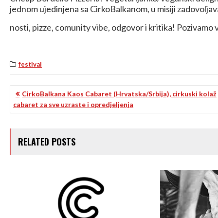
jednom ujedinjena sa CirkoBalkanom, u misiji zadovoljava
nosti, pizze, comunity vibe, odgovor i kritika! Pozivamo 
festival
NAVIGACIJA
CirkoBalkana Kaos Cabaret (Hrvatska/Srbija), cirkuski kolaž
cabaret za sve uzraste i opredjeljenja
OBJAVA
RELATED POSTS