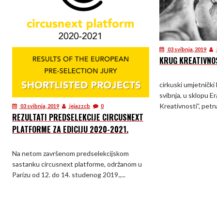
03 svibnja, 2019
KRUG KREATIVNO
cirkuski umjetnički 
svibnja, u sklopu 
Kreativnosti”, petn
03 svibnja, 2019
jejazzcb
0
REZULTATI PREDSELEKCIJE CIRCUSNEXT
PLATFORME ZA EDICIJU 2020-2021.
Na netom završenom predselekcijskom
sastanku circusnext platforme, održanom u
Parizu od 12. do 14. studenog 2019.,...