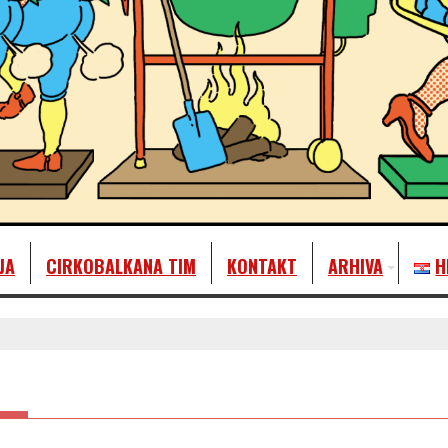
JA
CIRKOBALKANA TIM
KONTAKT
ARHIVA
H