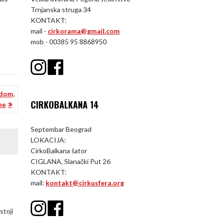
Trnjanska struga 34
KONTAKT:
mail -
cirkorama@gmail.com
mob - 00385 95 8868950
ndom,
CIRKOBALKANA 14
me
Septembar Beograd
LOKACIJA:
CirkoBalkana šator
CIGLANA, Slanački Put 26
KONTAKT:
mail:
kontakt@cirkusfera.org
stoji