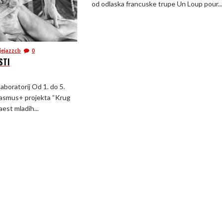
od odlaska francuske trupe Un Loup pour..
jejazzcb
0
STI
laboratorij Od 1. do 5.
Erasmus+ projekta “Krug
aest mladih...